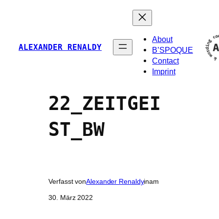
Zum
Inhalt
springen
About
ALEXANDER RENALDY
B’SPOQUE
Contact
Imprint
22_ZEITGEI
ST_BW
Verfasst von
Alexander Renaldy
in
am
30. März 2022