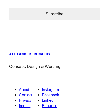
e-
mail
address
Subscribe
…
ALEXANDER RENALDY
Concept, Design & Wording
About
Instagram
Contact
Facebook
Privacy
LinkedIn
Imprint
Behance